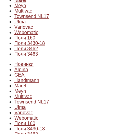
Marel
Meyn
Multivac
Townsend NL17
Ulma
Variovac
Webomatic
Поли 160
Поли 3430-18
Поли 3462
Поли 3463
Новинки
Alpina
GEA
Handtmann
Marel
Meyn
Multivac
Townsend NL17
Ulma
Variovac
Webomatic
Поли 160
Поли 3430-18