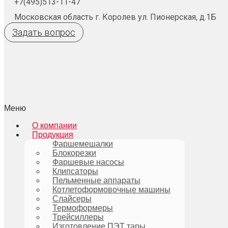
+7(495)513-11-47
Московская область г. Королев ул. Пионерская, д.1Б
Задать вопрос
Меню
О компании
Продукция
Фаршемешалки
Блокорезки
Фаршевые насосы
Клипсаторы
Пельменные аппараты
Котлетоформовочные машины
Слайсеры
Термоформеры
Трейсиллеры
Изготовление ПЭТ тары