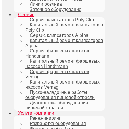
Линии розлива
Заточное оборудование
Сервис
Сервис клипсаторов Poly Clip
Капитальный ремонт клипсаторов
Poly Clip
Сервис клипсаторов Alpina
Капитальный ремонт клипсаторов
Alpina
Сервис фаршевых насосов
Handtmann
Капитальный ремонт фаршевых
насосов Handtmann
Сервис фаршевых насосов
Vemag
Капитальный ремонт фаршевых
насосов Vemag
Пуско-наладочные работы
оборудования пищевой отрасли
Диагностика оборудования
пищевой отрасли
Услуги компании
Реинжиниринг
Разработка оборудования
Фрезерная обработка