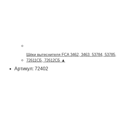
Щёки вытеснителя FCA 3462, 3463: 53784, 53785,
72611СБ, 72612СБ ▲
Артикул: 72402