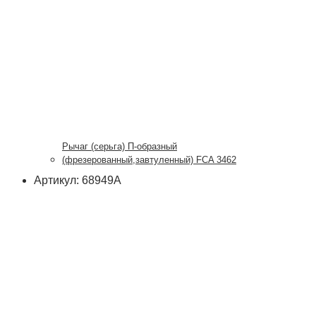
Рычаг (серьга) П-образный
(фрезерованный,завтуленный) FCA 3462
Артикул: 68949А