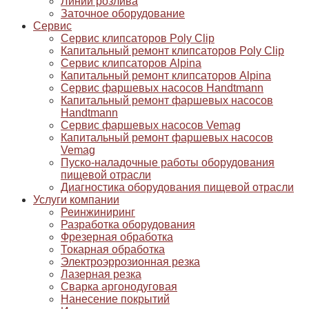
Линии розлива
Заточное оборудование
Сервис
Сервис клипсаторов Poly Clip
Капитальный ремонт клипсаторов Poly Clip
Сервис клипсаторов Alpina
Капитальный ремонт клипсаторов Alpina
Сервис фаршевых насосов Handtmann
Капитальный ремонт фаршевых насосов
Handtmann
Сервис фаршевых насосов Vemag
Капитальный ремонт фаршевых насосов
Vemag
Пуско-наладочные работы оборудования
пищевой отрасли
Диагностика оборудования пищевой отрасли
Услуги компании
Реинжиниринг
Разработка оборудования
Фрезерная обработка
Токарная обработка
Электроэррозионная резка
Лазерная резка
Сварка аргонодуговая
Нанесение покрытий