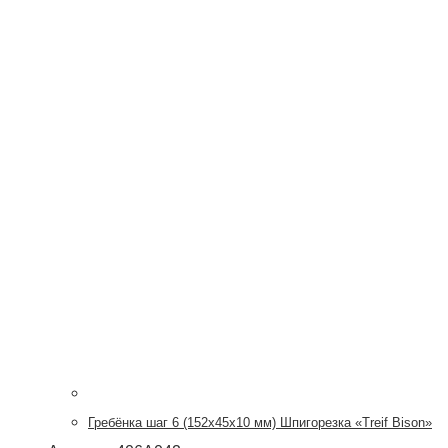
Гребёнка шаг 6 (152х45х10 мм) Шпигорезка «Treif Bison»