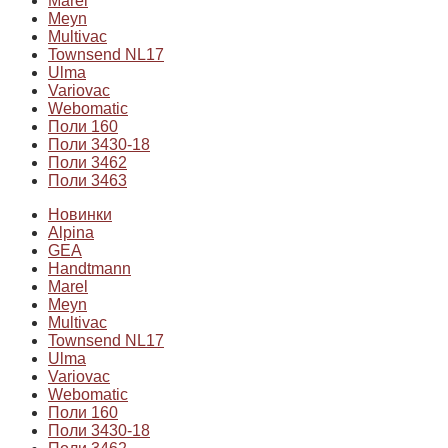
Marel
Meyn
Multivac
Townsend NL17
Ulma
Variovac
Webomatic
Поли 160
Поли 3430-18
Поли 3462
Поли 3463
Новинки
Alpina
GEA
Handtmann
Marel
Meyn
Multivac
Townsend NL17
Ulma
Variovac
Webomatic
Поли 160
Поли 3430-18