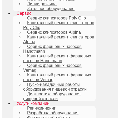
Линии розлива
Заточное оборудование
Сервис
Сервис клипсаторов Poly Clip
Капитальный ремонт клипсаторов
Poly Clip
Сервис клипсаторов Alpina
Капитальный ремонт клипсаторов
Alpina
Сервис фаршевых насосов
Handtmann
Капитальный ремонт фаршевых
насосов Handtmann
Сервис фаршевых насосов
Vemag
Капитальный ремонт фаршевых
насосов Vemag
Пуско-наладочные работы
оборудования пищевой отрасли
Диагностика оборудования
пищевой отрасли
Услуги компании
Реинжиниринг
Разработка оборудования
Фрезерная обработка