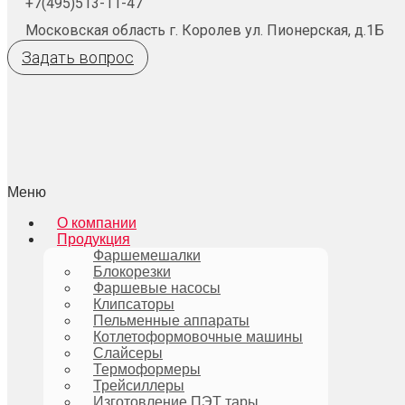
+7(495)513-11-47
Московская область г. Королев ул. Пионерская, д.1Б
Задать вопрос
Меню
О компании
Продукция
Фаршемешалки
Блокорезки
Фаршевые насосы
Клипсаторы
Пельменные аппараты
Котлетоформовочные машины
Слайсеры
Термоформеры
Трейсиллеры
Изготовление ПЭТ тары