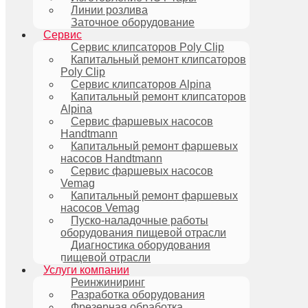
Линии розлива
Заточное оборудование
Сервис
Сервис клипсаторов Poly Clip
Капитальный ремонт клипсаторов
Poly Clip
Сервис клипсаторов Alpina
Капитальный ремонт клипсаторов
Alpina
Сервис фаршевых насосов
Handtmann
Капитальный ремонт фаршевых
насосов Handtmann
Сервис фаршевых насосов
Vemag
Капитальный ремонт фаршевых
насосов Vemag
Пуско-наладочные работы
оборудования пищевой отрасли
Диагностика оборудования
пищевой отрасли
Услуги компании
Реинжиниринг
Разработка оборудования
Фрезерная обработка