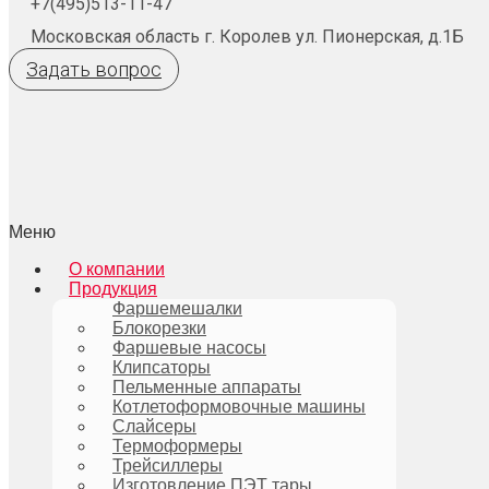
+7(495)513-11-47
Московская область г. Королев ул. Пионерская, д.1Б
Задать вопрос
Меню
О компании
Продукция
Фаршемешалки
Блокорезки
Фаршевые насосы
Клипсаторы
Пельменные аппараты
Котлетоформовочные машины
Слайсеры
Термоформеры
Трейсиллеры
Изготовление ПЭТ тары