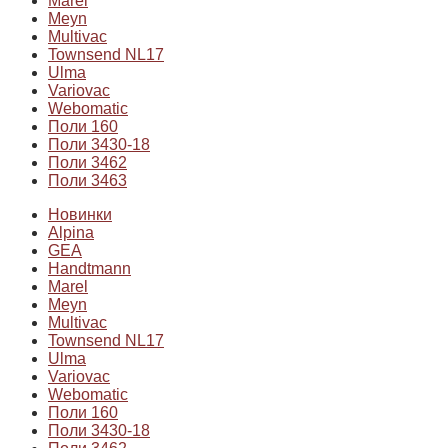
Marel
Meyn
Multivac
Townsend NL17
Ulma
Variovac
Webomatic
Поли 160
Поли 3430-18
Поли 3462
Поли 3463
Новинки
Alpina
GEA
Handtmann
Marel
Meyn
Multivac
Townsend NL17
Ulma
Variovac
Webomatic
Поли 160
Поли 3430-18