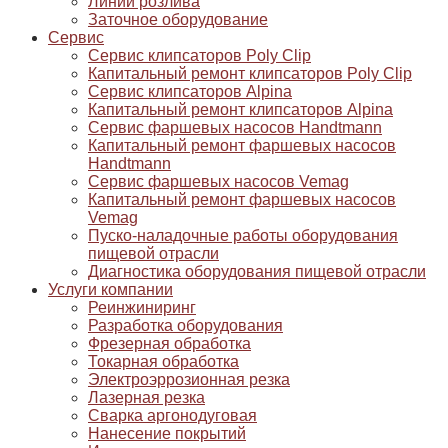
Линии розлива
Заточное оборудование
Сервис
Сервис клипсаторов Poly Clip
Капитальный ремонт клипсаторов Poly Clip
Сервис клипсаторов Alpina
Капитальный ремонт клипсаторов Alpina
Сервис фаршевых насосов Handtmann
Капитальный ремонт фаршевых насосов
Handtmann
Сервис фаршевых насосов Vemag
Капитальный ремонт фаршевых насосов
Vemag
Пуско-наладочные работы оборудования
пищевой отрасли
Диагностика оборудования пищевой отрасли
Услуги компании
Реинжиниринг
Разработка оборудования
Фрезерная обработка
Токарная обработка
Электроэррозионная резка
Лазерная резка
Сварка аргонодуговая
Нанесение покрытий