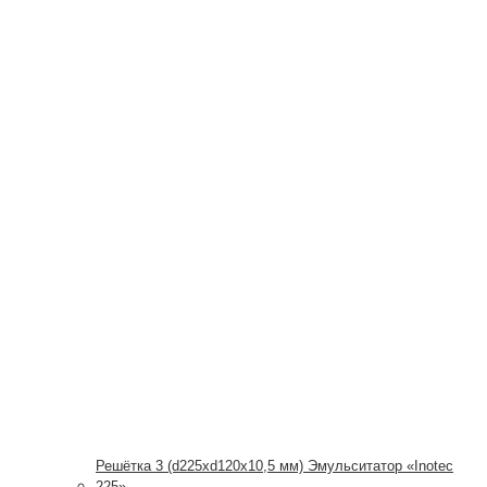
Решётка 3 (d225xd120x10,5 мм) Эмульситатор «Inotec
225»