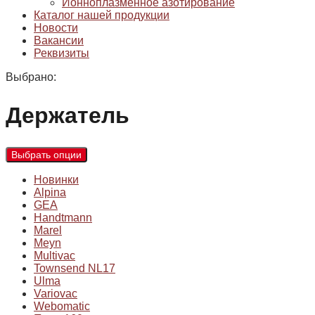
Ионноплазменное азотирование
Каталог нашей продукции
Новости
Вакансии
Реквизиты
Выбрано:
Держатель
Выбрать опции
Новинки
Alpina
GEA
Handtmann
Marel
Meyn
Multivac
Townsend NL17
Ulma
Variovac
Webomatic