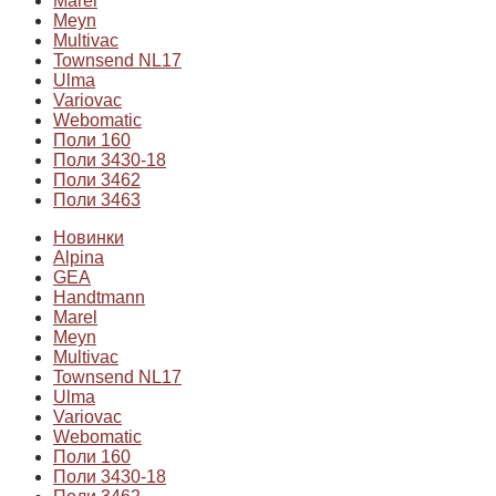
Marel
Meyn
Multivac
Townsend NL17
Ulma
Variovac
Webomatic
Поли 160
Поли 3430-18
Поли 3462
Поли 3463
Новинки
Alpina
GEA
Handtmann
Marel
Meyn
Multivac
Townsend NL17
Ulma
Variovac
Webomatic
Поли 160
Поли 3430-18