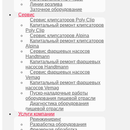
Линии розлива
Заточное оборудование
Сервис
Сервис клипсаторов Poly Clip
Капитальный ремонт клипсаторов
Poly Clip
Сервис клипсаторов Alpina
Капитальный ремонт клипсаторов
Alpina
Сервис фаршевых насосов
Handtmann
Капитальный ремонт фаршевых
насосов Handtmann
Сервис фаршевых насосов
Vemag
Капитальный ремонт фаршевых
насосов Vemag
Пуско-наладочные работы
оборудования пищевой отрасли
Диагностика оборудования
пищевой отрасли
Услуги компании
Реинжиниринг
Разработка оборудования
Фрезерная обработка