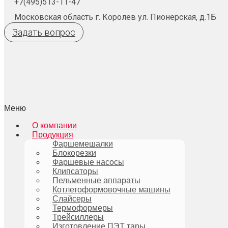
+7(495)513-11-47
Московская область г. Королев ул. Пионерская, д.1Б
Задать вопрос
Меню
О компании
Продукция
Фаршемешалки
Блокорезки
Фаршевые насосы
Клипсаторы
Пельменные аппараты
Котлетоформовочные машины
Слайсеры
Термоформеры
Трейсиллеры
Изготовление ПЭТ тары