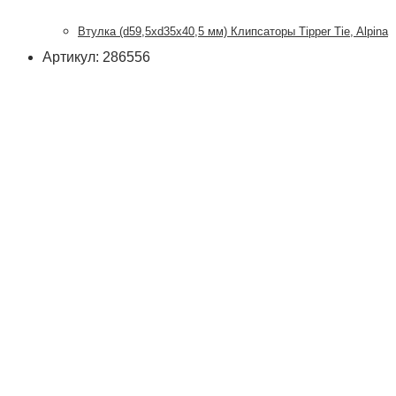
Втулка (d59,5xd35x40,5 мм) Клипсаторы Tipper Tie, Alpina
Артикул: 286556