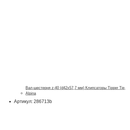
Вал-шестерня z-40 (d42x57,7 мм) Клипсаторы Tipper Tie,
Alpina
Артикул: 286713b