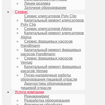
Линии розлива
Заточное оборудование
Сервис
Сервис клипсаторов Poly Clip
Капитальный ремонт клипсаторов
Poly Clip
Сервис клипсаторов Alpina
Капитальный ремонт клипсаторов
Alpina
Сервис фаршевых насосов
Handtmann
Капитальный ремонт фаршевых
насосов Handtmann
Сервис фаршевых насосов
Vemag
Капитальный ремонт фаршевых
насосов Vemag
Пуско-наладочные работы
оборудования пищевой отрасли
Диагностика оборудования
пищевой отрасли
Услуги компании
Реинжиниринг
Разработка оборудования
Фрезерная обработка