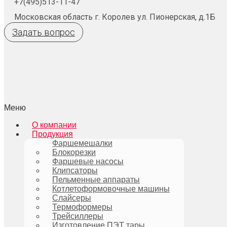
+7(495)513-11-47
Московская область г. Королев ул. Пионерская, д.1Б
Задать вопрос
Меню
О компании
Продукция
Фаршемешалки
Блокорезки
Фаршевые насосы
Клипсаторы
Пельменные аппараты
Котлетоформовочные машины
Слайсеры
Термоформеры
Трейсиллеры
Изготовление ПЭТ тары