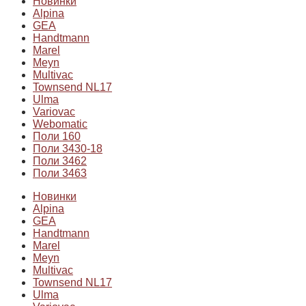
Новинки
Alpina
GEA
Handtmann
Marel
Meyn
Multivac
Townsend NL17
Ulma
Variovac
Webomatic
Поли 160
Поли 3430-18
Поли 3462
Поли 3463
Новинки
Alpina
GEA
Handtmann
Marel
Meyn
Multivac
Townsend NL17
Ulma