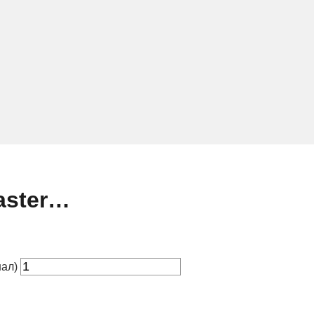
aster…
нал)