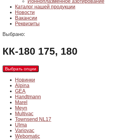
Ионноплазменное азотирование
Каталог нашей продукции
Новости
Вакансии
Реквизиты
Выбрано:
КК-180 175, 180
Выбрать опции
Новинки
Alpina
GEA
Handtmann
Marel
Meyn
Multivac
Townsend NL17
Ulma
Variovac
Webomatic