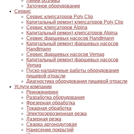
Линии розлива
Заточное оборудование
Сервис
Сервис клипсаторов Poly Clip
Капитальный ремонт клипсаторов Poly Clip
Сервис клипсаторов Alpina
Капитальный ремонт клипсаторов Alpina
Сервис фаршевых насосов Handtmann
Капитальный ремонт фаршевых насосов
Handtmann
Сервис фаршевых насосов Vemag
Капитальный ремонт фаршевых насосов
Vemag
Пуско-наладочные работы оборудования
пищевой отрасли
Диагностика оборудования пищевой отрасли
Услуги компании
Реинжиниринг
Разработка оборудования
Фрезерная обработка
Токарная обработка
Электроэррозионная резка
Лазерная резка
Сварка аргонодуговая
Нанесение покрытий