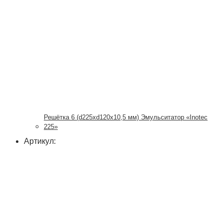
Решётка 6 (d225xd120x10,5 мм) Эмульситатор «Inotec
225»
Артикул: