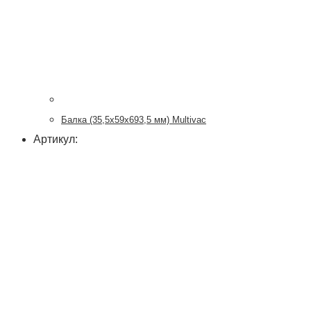
Балка (35,5х59х693,5 мм) Multivac
Артикул: