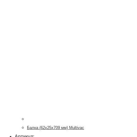
Балка (62х25х709 мм) Multivac
Артикул: