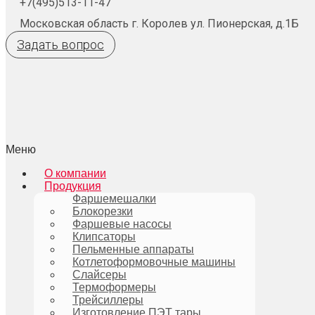
+7(495)513-11-47
Московская область г. Королев ул. Пионерская, д.1Б
Задать вопрос
Меню
О компании
Продукция
Фаршемешалки
Блокорезки
Фаршевые насосы
Клипсаторы
Пельменные аппараты
Котлетоформовочные машины
Слайсеры
Термоформеры
Трейсиллеры
Изготовление ПЭТ тары