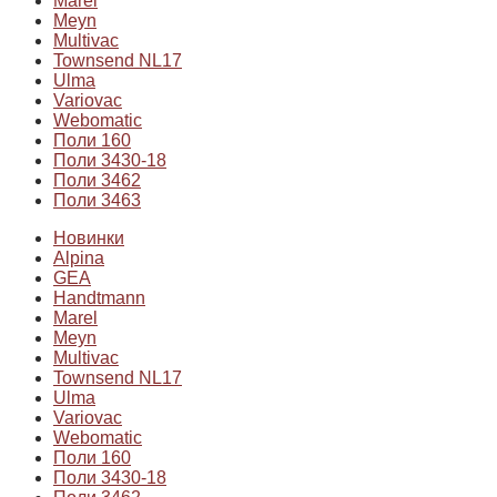
Marel
Meyn
Multivac
Townsend NL17
Ulma
Variovac
Webomatic
Поли 160
Поли 3430-18
Поли 3462
Поли 3463
Новинки
Alpina
GEA
Handtmann
Marel
Meyn
Multivac
Townsend NL17
Ulma
Variovac
Webomatic
Поли 160
Поли 3430-18