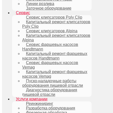
Линии розлива
Заточное оборудование
Сервис
Сервис клипсаторов Poly Clip
Капитальный ремонт клипсаторов
Poly Clip
Сервис клипсаторов Alpina
Капитальный ремонт клипсаторов
Alpina
Сервис фаршевых насосов
Handtmann
Капитальный ремонт фаршевых
насосов Handtmann
Сервис фаршевых насосов
Vemag
Капитальный ремонт фаршевых
насосов Vemag
Пуско-наладочные работы
оборудования пищевой отрасли
Диагностика оборудования
пищевой отрасли
Услуги компании
Реинжиниринг
Разработка оборудования
Фрезерная обработка