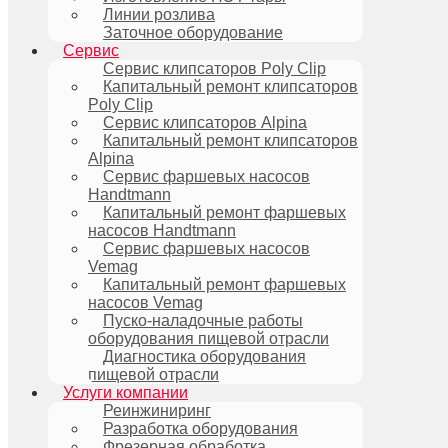
Линии розлива
Заточное оборудование
Сервис
Сервис клипсаторов Poly Clip
Капитальный ремонт клипсаторов
Poly Clip
Сервис клипсаторов Alpina
Капитальный ремонт клипсаторов
Alpina
Сервис фаршевых насосов
Handtmann
Капитальный ремонт фаршевых
насосов Handtmann
Сервис фаршевых насосов
Vemag
Капитальный ремонт фаршевых
насосов Vemag
Пуско-наладочные работы
оборудования пищевой отрасли
Диагностика оборудования
пищевой отрасли
Услуги компании
Реинжиниринг
Разработка оборудования
Фрезерная обработка