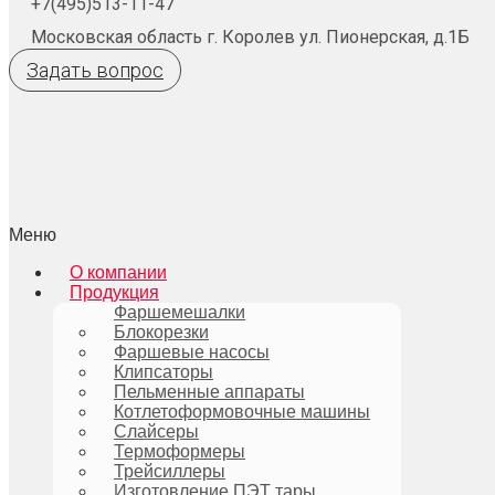
+7(495)513-11-47
Московская область г. Королев ул. Пионерская, д.1Б
Задать вопрос
Меню
О компании
Продукция
Фаршемешалки
Блокорезки
Фаршевые насосы
Клипсаторы
Пельменные аппараты
Котлетоформовочные машины
Слайсеры
Термоформеры
Трейсиллеры
Изготовление ПЭТ тары