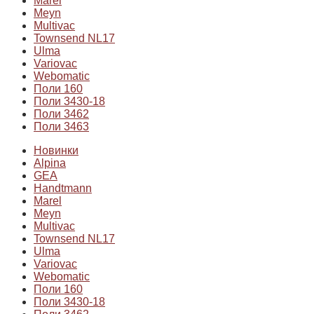
Marel
Meyn
Multivac
Townsend NL17
Ulma
Variovac
Webomatic
Поли 160
Поли 3430-18
Поли 3462
Поли 3463
Новинки
Alpina
GEA
Handtmann
Marel
Meyn
Multivac
Townsend NL17
Ulma
Variovac
Webomatic
Поли 160
Поли 3430-18