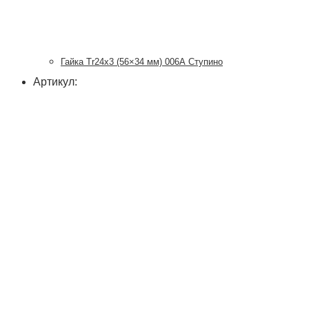
Гайка Tr24x3 (56×34 мм) 006А Ступино
Артикул: