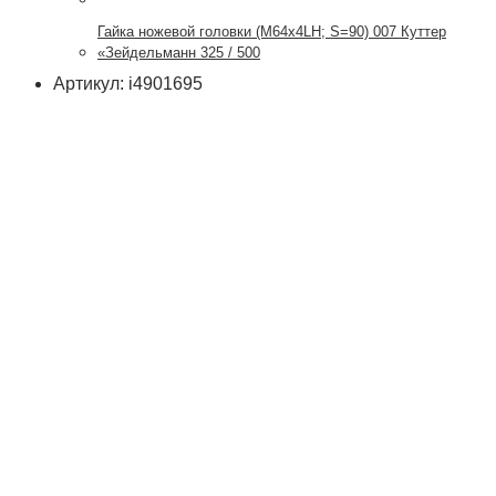
Гайка ножевой головки (М64х4LH; S=90) 007 Куттер
«Зейдельманн 325 / 500
Артикул: i4901695