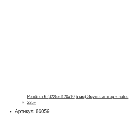
Решётка 6 (d225xd120x10,5 мм) Эмульситатор «Inotec
225»
Артикул: 86059