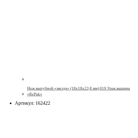
Нож вырубной «звезда» (18х18х23,8 мм) 019 Упак.машина
«RePak»
Артикул: 162422