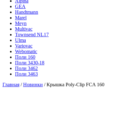
Alpina
GEA
Handtmann
Marel
Meyn
Multivac
Townsend NL17
Ulma
Variovac
Webomatic
Поли 160
Поли 3430-18
Поли 3462
Поли 3463
Главная
/
Новинки
/ Крышка Poly-Clip FCA 160