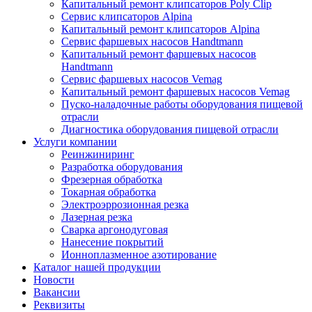
Капитальный ремонт клипсаторов Poly Clip
Сервис клипсаторов Alpina
Капитальный ремонт клипсаторов Alpina
Сервис фаршевых насосов Handtmann
Капитальный ремонт фаршевых насосов
Handtmann
Сервис фаршевых насосов Vemag
Капитальный ремонт фаршевых насосов Vemag
Пуско-наладочные работы оборудования пищевой
отрасли
Диагностика оборудования пищевой отрасли
Услуги компании
Реинжиниринг
Разработка оборудования
Фрезерная обработка
Токарная обработка
Электроэррозионная резка
Лазерная резка
Сварка аргонодуговая
Нанесение покрытий
Ионноплазменное азотирование
Каталог нашей продукции
Новости
Вакансии
Реквизиты