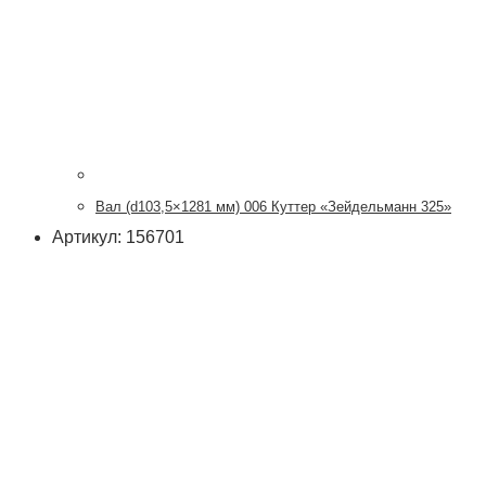
Вал (d103,5×1281 мм) 006 Куттер «Зейдельманн 325»
Артикул: 156701