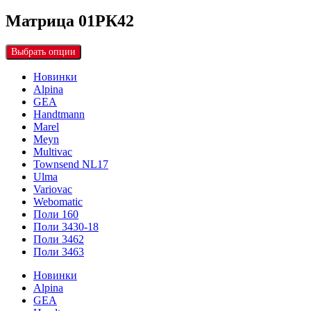
Матрица 01РК42
Выбрать опции
Новинки
Alpina
GEA
Handtmann
Marel
Meyn
Multivac
Townsend NL17
Ulma
Variovac
Webomatic
Поли 160
Поли 3430-18
Поли 3462
Поли 3463
Новинки
Alpina
GEA