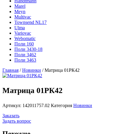
Handtmann
Marel
Meyn
Multivac
Townsend NL17
Ulma
Variovac
Webomatic
Поли 160
Поли 3430-18
Поли 3462
Поли 3463
Главная
/
Новинки
/ Матрица 01РК42
Матрица 01РК42
Артикул:
142011757.02
Категория
Новинки
Заказать
Задать вопрос
Похожие