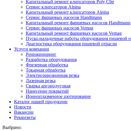
Капитальный ремонт клипсаторов Poly Clip
Сервис клипсаторов Alpina
Капитальный ремонт клипсаторов Alpina
Сервис фаршевых насосов Handtmann
Капитальный ремонт фаршевых насосов Handtmann
Сервис фаршевых насосов Vemag
Капитальный ремонт фаршевых насосов Vemag
Пуско-наладочные работы оборудования пищевой о
Диагностика оборудования пищевой отрасли
Услуги компании
Реинжиниринг
Разработка оборудования
Фрезерная обработка
Токарная обработка
Электроэррозионная резка
Лазерная резка
Сварка аргонодуговая
Нанесение покрытий
Ионноплазменное азотирование
Каталог нашей продукции
Новости
Вакансии
Реквизиты
Выбрано: