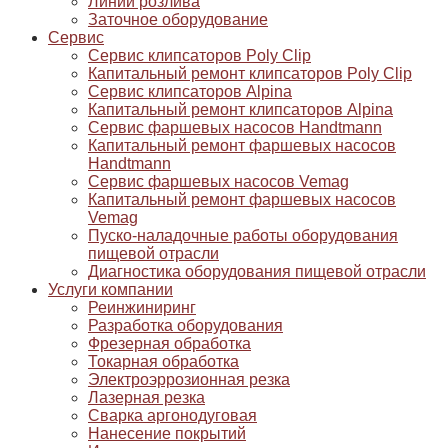
Линии розлива
Заточное оборудование
Сервис
Сервис клипсаторов Poly Clip
Капитальный ремонт клипсаторов Poly Clip
Сервис клипсаторов Alpina
Капитальный ремонт клипсаторов Alpina
Сервис фаршевых насосов Handtmann
Капитальный ремонт фаршевых насосов
Handtmann
Сервис фаршевых насосов Vemag
Капитальный ремонт фаршевых насосов
Vemag
Пуско-наладочные работы оборудования
пищевой отрасли
Диагностика оборудования пищевой отрасли
Услуги компании
Реинжиниринг
Разработка оборудования
Фрезерная обработка
Токарная обработка
Электроэррозионная резка
Лазерная резка
Сварка аргонодуговая
Нанесение покрытий