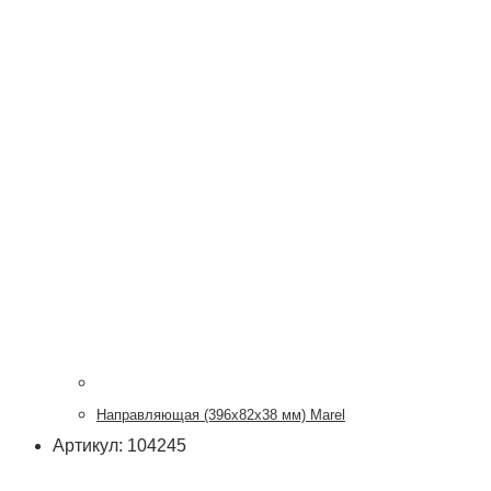
Направляющая (396х82х38 мм) Marel
Артикул: 104245