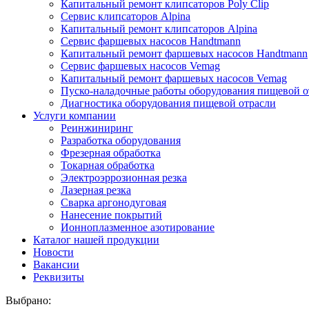
Капитальный ремонт клипсаторов Poly Clip
Сервис клипсаторов Alpina
Капитальный ремонт клипсаторов Alpina
Сервис фаршевых насосов Handtmann
Капитальный ремонт фаршевых насосов Handtmann
Сервис фаршевых насосов Vemag
Капитальный ремонт фаршевых насосов Vemag
Пуско-наладочные работы оборудования пищевой о
Диагностика оборудования пищевой отрасли
Услуги компании
Реинжиниринг
Разработка оборудования
Фрезерная обработка
Токарная обработка
Электроэррозионная резка
Лазерная резка
Сварка аргонодуговая
Нанесение покрытий
Ионноплазменное азотирование
Каталог нашей продукции
Новости
Вакансии
Реквизиты
Выбрано: