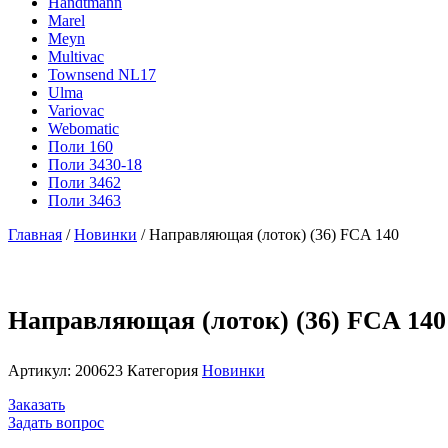
Handtmann
Marel
Meyn
Multivac
Townsend NL17
Ulma
Variovac
Webomatic
Поли 160
Поли 3430-18
Поли 3462
Поли 3463
Главная
/
Новинки
/ Направляющая (лоток) (36) FCA 140
Направляющая (лоток) (36) FCA 140
Артикул:
200623
Категория
Новинки
Заказать
Задать вопрос