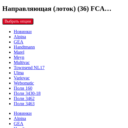
Направляющая (лоток) (36) FCA…
Выбрать опции
Новинки
Alpina
GEA
Handtmann
Marel
Meyn
Multivac
Townsend NL17
Ulma
Variovac
Webomatic
Поли 160
Поли 3430-18
Поли 3462
Поли 3463
Новинки
Alpina
GEA