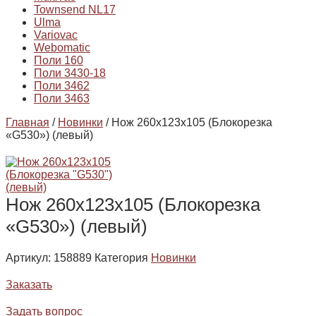
Townsend NL17
Ulma
Variovac
Webomatic
Поли 160
Поли 3430-18
Поли 3462
Поли 3463
Главная
/
Новинки
/ Нож 260х123х105 (Блокорезка
«G530») (левый)
Нож 260х123х105 (Блокорезка
«G530») (левый)
Артикул:
158889
Категория
Новинки
Заказать
Задать вопрос