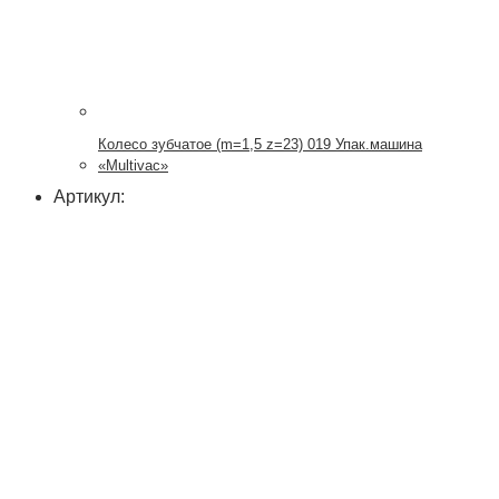
Колесо зубчатое (m=1,5 z=23) 019 Упак.машина
«Multivac»
Артикул: