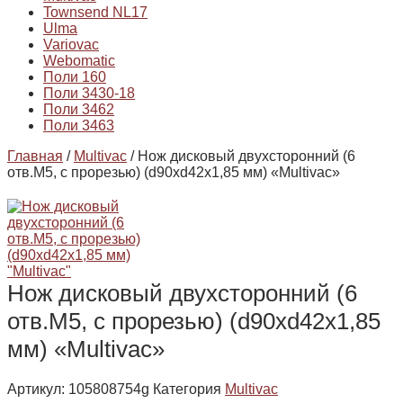
Townsend NL17
Ulma
Variovac
Webomatic
Поли 160
Поли 3430-18
Поли 3462
Поли 3463
Главная
/
Multivac
/ Нож дисковый двухсторонний (6
отв.М5, с прорезью) (d90xd42x1,85 мм) «Multivac»
Нож дисковый двухсторонний (6
отв.М5, с прорезью) (d90xd42x1,85
мм) «Multivac»
Артикул:
105808754g
Категория
Multivac