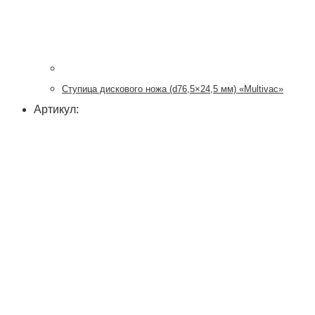
Ступица дискового ножа (d76,5×24,5 мм) «Multivac»
Артикул: