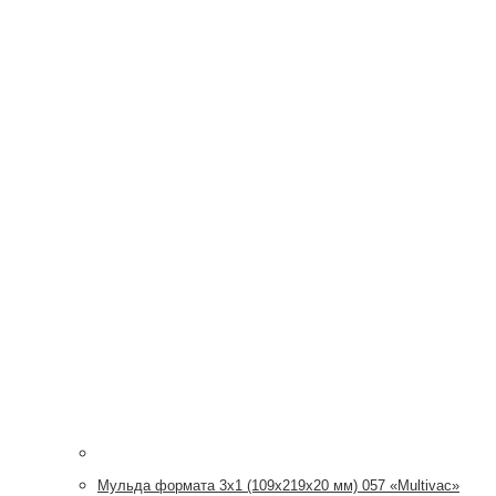
Мульда формата 3х1 (109x219x20 мм) 057 «Multivac»