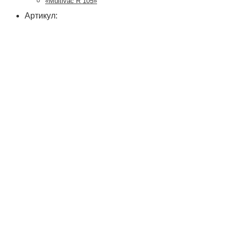
«Multivac R 105»
Артикул: