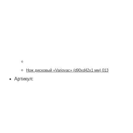
Нож дисковый «Variovac» (d90хd42x1 мм) 013
Артикул: