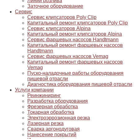
Линии розлива
Заточное оборудование
Сервис
Сервис клипсаторов Poly Clip
Капитальный ремонт клипсаторов Poly Clip
Сервис клипсаторов Alpina
Капитальный ремонт клипсаторов Alpina
Сервис фаршевых насосов Handtmann
Капитальный ремонт фаршевых насосов
Handtmann
Сервис фаршевых насосов Vemag
Капитальный ремонт фаршевых насосов
Vemag
Пуско-наладочные работы оборудования
пищевой отрасли
Диагностика оборудования пищевой отрасли
Услуги компании
Реинжиниринг
Разработка оборудования
Фрезерная обработка
Токарная обработка
Электроэррозионная резка
Лазерная резка
Сварка аргонодуговая
Нанесение покрытий