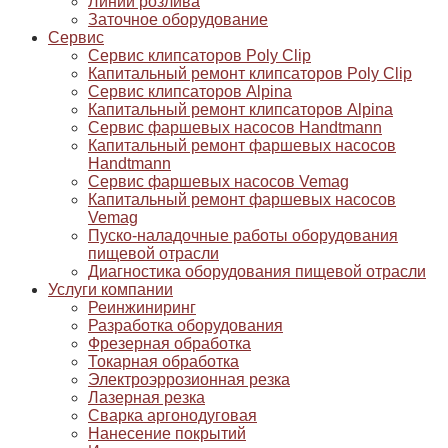
Линии розлива
Заточное оборудование
Сервис
Сервис клипсаторов Poly Clip
Капитальный ремонт клипсаторов Poly Clip
Сервис клипсаторов Alpina
Капитальный ремонт клипсаторов Alpina
Сервис фаршевых насосов Handtmann
Капитальный ремонт фаршевых насосов
Handtmann
Сервис фаршевых насосов Vemag
Капитальный ремонт фаршевых насосов
Vemag
Пуско-наладочные работы оборудования
пищевой отрасли
Диагностика оборудования пищевой отрасли
Услуги компании
Реинжиниринг
Разработка оборудования
Фрезерная обработка
Токарная обработка
Электроэррозионная резка
Лазерная резка
Сварка аргонодуговая
Нанесение покрытий