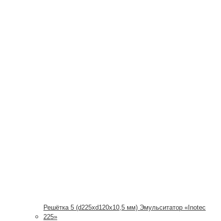
Решётка 5 (d225xd120x10,5 мм) Эмульситатор «Inotec
225»