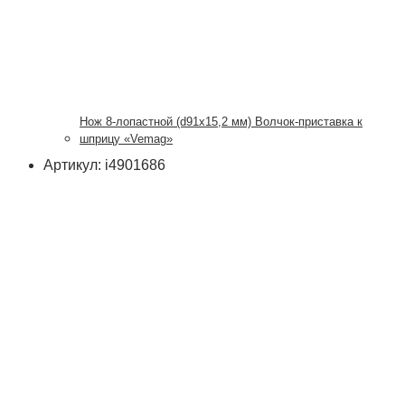
Нож 8-лопастной (d91х15,2 мм) Волчок-приставка к
шприцу «Vemag»
Артикул: i4901686