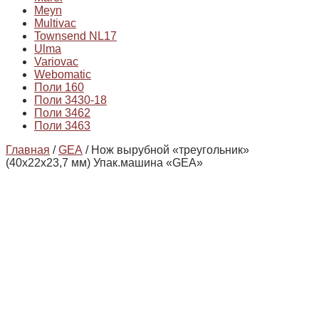
Meyn
Multivac
Townsend NL17
Ulma
Variovac
Webomatic
Поли 160
Поли 3430-18
Поли 3462
Поли 3463
Главная
/
GEA
/ Нож вырубной «треугольник»
(40х22х23,7 мм) Упак.машина «GEA»