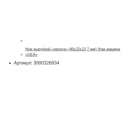
Нож вырубной «звезда» (40х22х23,7 мм) Упак.машина
«GEA»
Артикул: 3000326934