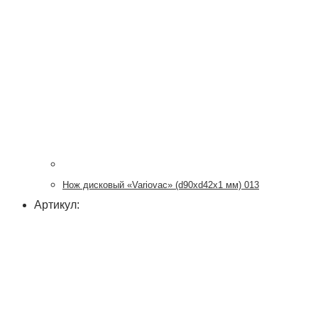
Нож дисковый «Variovac» (d90хd42x1 мм) 013
Артикул: