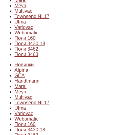
Marel
Meyn
Multivac
Townsend NL17
Ulma
Variovac
Webomatic
Поли 160
Поли 3430-18
Поли 3462
Поли 3463
Новинки
Alpina
GEA
Handtmann
Marel
Meyn
Multivac
Townsend NL17
Ulma
Variovac
Webomatic
Поли 160
Поли 3430-18