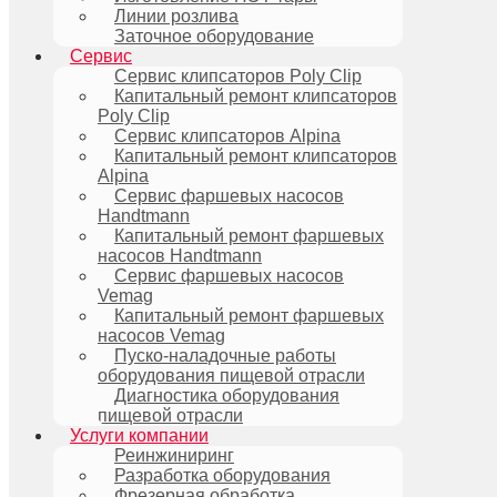
Линии розлива
Заточное оборудование
Сервис
Сервис клипсаторов Poly Clip
Капитальный ремонт клипсаторов
Poly Clip
Сервис клипсаторов Alpina
Капитальный ремонт клипсаторов
Alpina
Сервис фаршевых насосов
Handtmann
Капитальный ремонт фаршевых
насосов Handtmann
Сервис фаршевых насосов
Vemag
Капитальный ремонт фаршевых
насосов Vemag
Пуско-наладочные работы
оборудования пищевой отрасли
Диагностика оборудования
пищевой отрасли
Услуги компании
Реинжиниринг
Разработка оборудования
Фрезерная обработка