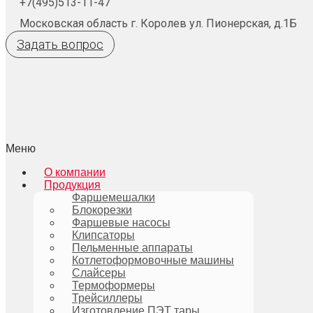
+7(495)513-11-47
Московская область г. Королев ул. Пионерская, д.1Б
Задать вопрос
Меню
О компании
Продукция
Фаршемешалки
Блокорезки
Фаршевые насосы
Клипсаторы
Пельменные аппараты
Котлетоформовочные машины
Слайсеры
Термоформеры
Трейсиллеры
Изготовление ПЭТ тары