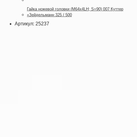
Гайка ножевой головки (М64х4LH; S=90) 007 Куттер
«Зейдельманн 325 / 500
Артикул: 25237