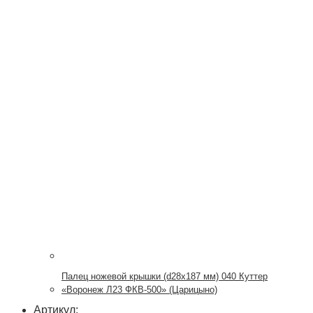
Палец ножевой крышки (d28x187 мм) 040 Куттер
«Воронеж Л23 ФКВ-500» (Царицыно)
Артикул: