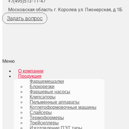
+7(495)513-11-47
Московская область г. Королев ул. Пионерская, д.1Б
Задать вопрос
Меню
О компании
Продукция
Фаршемешалки
Блокорезки
Фаршевые насосы
Клипсаторы
Пельменные аппараты
Котлетоформовочные машины
Слайсеры
Термоформеры
Трейсиллеры
Изготовление ПЭТ тары