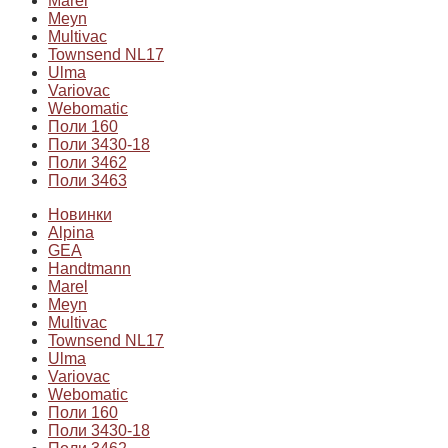
Marel
Meyn
Multivac
Townsend NL17
Ulma
Variovac
Webomatic
Поли 160
Поли 3430-18
Поли 3462
Поли 3463
Новинки
Alpina
GEA
Handtmann
Marel
Meyn
Multivac
Townsend NL17
Ulma
Variovac
Webomatic
Поли 160
Поли 3430-18