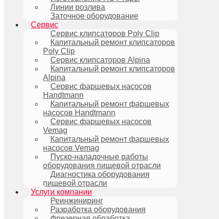
Линии розлива
Заточное оборудование
Сервис
Сервис клипсаторов Poly Clip
Капитальный ремонт клипсаторов
Poly Clip
Сервис клипсаторов Alpina
Капитальный ремонт клипсаторов
Alpina
Сервис фаршевых насосов
Handtmann
Капитальный ремонт фаршевых
насосов Handtmann
Сервис фаршевых насосов
Vemag
Капитальный ремонт фаршевых
насосов Vemag
Пуско-наладочные работы
оборудования пищевой отрасли
Диагностика оборудования
пищевой отрасли
Услуги компании
Реинжиниринг
Разработка оборудования
Фрезерная обработка