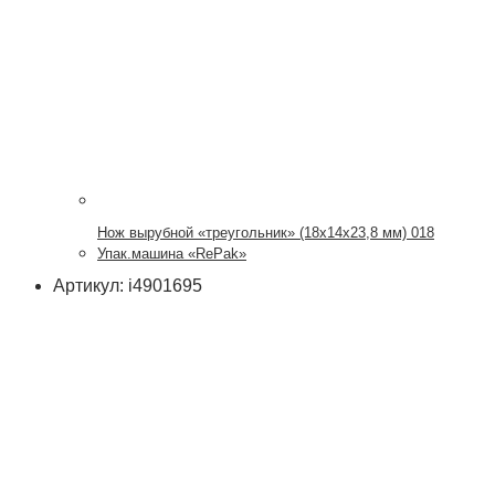
Нож вырубной «треугольник» (18х14х23,8 мм) 018
Упак.машина «RePak»
Артикул: i4901695