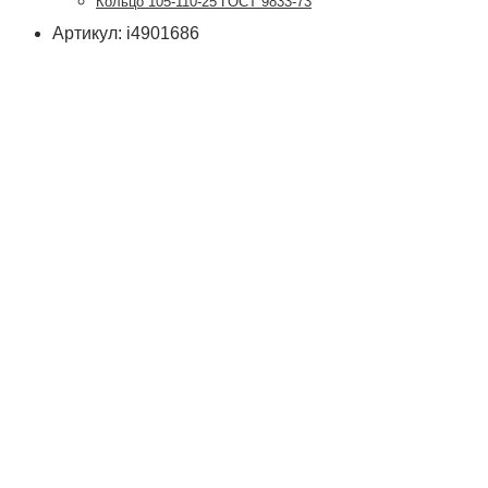
Кольцо 105-110-25 ГОСТ 9833-73
Артикул: i4901686