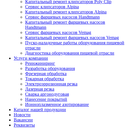
Капитальный ремонт клипсаторов Poly Clip
Сервис клипсаторов Alpina
Капитальный ремонт клипсаторов Alpina
Сервис фаршевых насосов Handtmann
Капитальный ремонт фаршевых насосов
Handtmann
Сервис фаршевых насосов Vemag
Капитальный ремонт фаршевых насосов Vemag
Пуско-наладочные работы оборудования пищевой
отрасли
Диагностика оборудования пищевой отрасли
Услуги компании
Реинжиниринг
Разработка оборудования
Фрезерная обработка
Токарная обработка
Электроэррозионная резка
Лазерная резка
Сварка аргонодуговая
Нанесение покрытий
Ионноплазменное азотирование
Каталог нашей продукции
Новости
Вакансии
Реквизиты