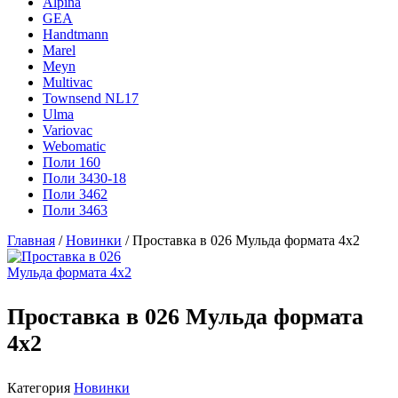
Alpina
GEA
Handtmann
Marel
Meyn
Multivac
Townsend NL17
Ulma
Variovac
Webomatic
Поли 160
Поли 3430-18
Поли 3462
Поли 3463
Главная
/
Новинки
/ Проставка в 026 Мульда формата 4х2
Проставка в 026 Мульда формата
4х2
Категория
Новинки