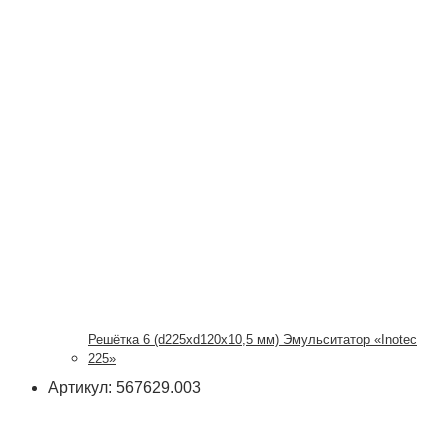
Решётка 6 (d225xd120x10,5 мм) Эмульситатор «Inotec
225»
Артикул: 567629.003