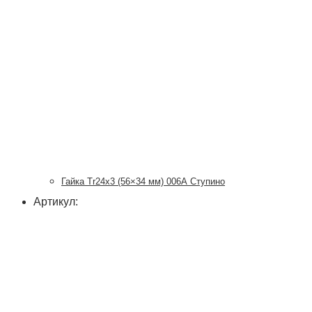
Гайка Tr24x3 (56×34 мм) 006А Ступино
Артикул: