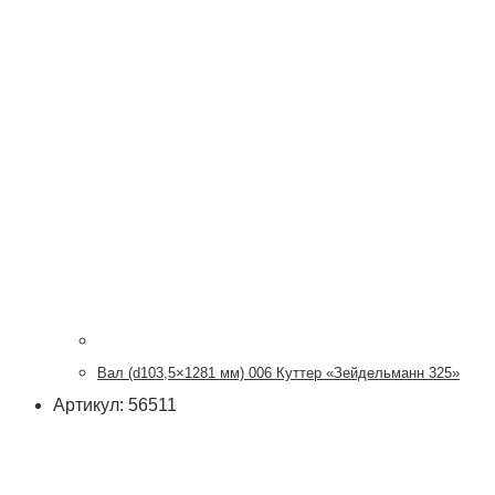
Вал (d103,5×1281 мм) 006 Куттер «Зейдельманн 325»
Артикул: 56511