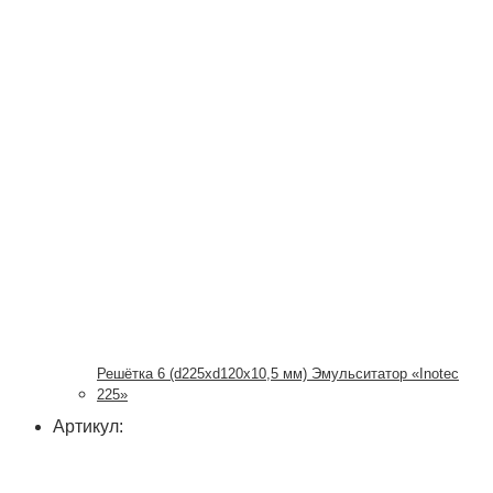
Решётка 6 (d225xd120x10,5 мм) Эмульситатор «Inotec
225»
Артикул: