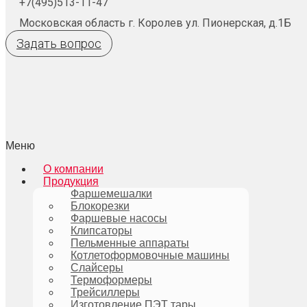
+7(495)513-11-47
Московская область г. Королев ул. Пионерская, д.1Б
Задать вопрос
Меню
О компании
Продукция
Фаршемешалки
Блокорезки
Фаршевые насосы
Клипсаторы
Пельменные аппараты
Котлетоформовочные машины
Слайсеры
Термоформеры
Трейсиллеры
Изготовление ПЭТ тары