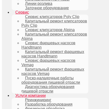
Линии розлива
Заточное оборудование
Сервис
Сервис клипсаторов Poly Clip
Капитальный ремонт клипсаторов
Poly Clip
Сервис клипсаторов Alpina
Капитальный ремонт клипсаторов
Alpina
Сервис фаршевых насосов
Handtmann
Капитальный ремонт фаршевых
насосов Handtmann
Сервис фаршевых насосов
Vemag
Капитальный ремонт фаршевых
насосов Vemag
Пуско-наладочные работы
оборудования пищевой отрасли
Диагностика оборудования
пищевой отрасли
Услуги компании
Реинжиниринг
Разработка оборудования
Фрезерная обработка