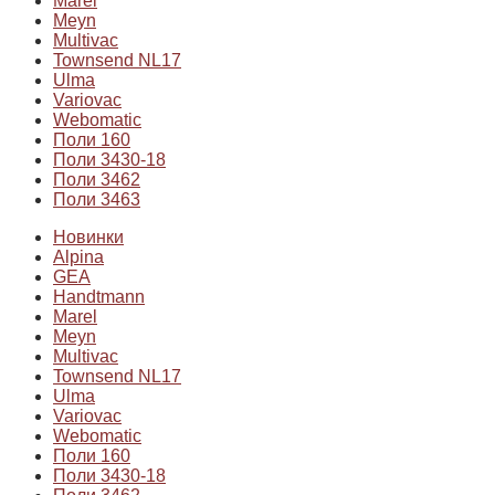
Marel
Meyn
Multivac
Townsend NL17
Ulma
Variovac
Webomatic
Поли 160
Поли 3430-18
Поли 3462
Поли 3463
Новинки
Alpina
GEA
Handtmann
Marel
Meyn
Multivac
Townsend NL17
Ulma
Variovac
Webomatic
Поли 160
Поли 3430-18