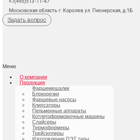
+7(495)513-11-47
Московская область г. Королев ул. Пионерская, д.1Б
Задать вопрос
Меню
О компании
Продукция
Фаршемешалки
Блокорезки
Фаршевые насосы
Клипсаторы
Пельменные аппараты
Котлетоформовочные машины
Слайсеры
Термоформеры
Трейсиллеры
Изготовление ПЭТ тары