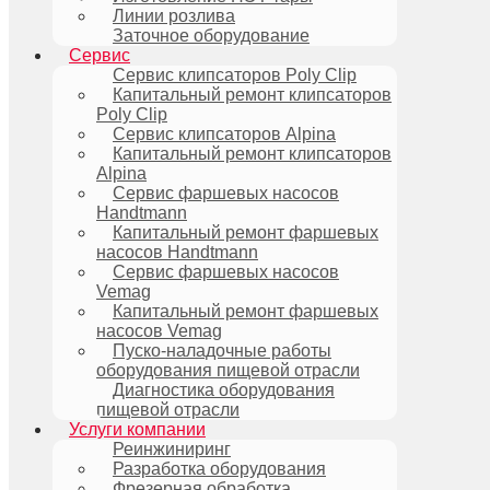
Линии розлива
Заточное оборудование
Сервис
Сервис клипсаторов Poly Clip
Капитальный ремонт клипсаторов
Poly Clip
Сервис клипсаторов Alpina
Капитальный ремонт клипсаторов
Alpina
Сервис фаршевых насосов
Handtmann
Капитальный ремонт фаршевых
насосов Handtmann
Сервис фаршевых насосов
Vemag
Капитальный ремонт фаршевых
насосов Vemag
Пуско-наладочные работы
оборудования пищевой отрасли
Диагностика оборудования
пищевой отрасли
Услуги компании
Реинжиниринг
Разработка оборудования
Фрезерная обработка