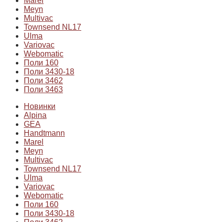
Marel
Meyn
Multivac
Townsend NL17
Ulma
Variovac
Webomatic
Поли 160
Поли 3430-18
Поли 3462
Поли 3463
Новинки
Alpina
GEA
Handtmann
Marel
Meyn
Multivac
Townsend NL17
Ulma
Variovac
Webomatic
Поли 160
Поли 3430-18