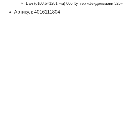
Вал (d103,5×1281 мм) 006 Куттер «Зейдельманн 325»
Артикул: 4016111804