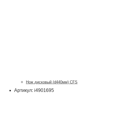
Нож дисковый (d440мм) CFS
Артикул: i4901695