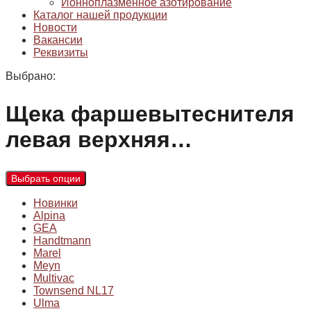
Ионноплазменное азотирование
Каталог нашей продукции
Новости
Вакансии
Реквизиты
Выбрано:
Щека фаршевытеснителя
левая верхняя…
Выбрать опции
Новинки
Alpina
GEA
Handtmann
Marel
Meyn
Multivac
Townsend NL17
Ulma