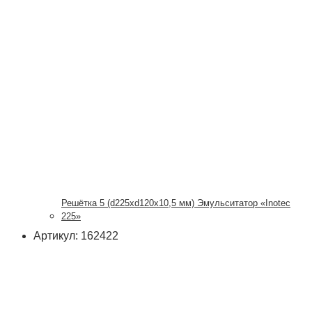
Решётка 5 (d225xd120x10,5 мм) Эмульситатор «Inotec
225»
Артикул: 162422