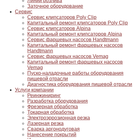
Линии розлива
Заточное оборудование
Сервис
Сервис клипсаторов Poly Clip
Капитальный ремонт клипсаторов Poly Clip
Сервис клипсаторов Alpina
Капитальный ремонт клипсаторов Alpina
Сервис фаршевых насосов Handtmann
Капитальный ремонт фаршевых насосов
Handtmann
Сервис фаршевых насосов Vemag
Капитальный ремонт фаршевых насосов
Vemag
Пуско-наладочные работы оборудования
пищевой отрасли
Диагностика оборудования пищевой отрасли
Услуги компании
Реинжиниринг
Разработка оборудования
Фрезерная обработка
Токарная обработка
Электроэррозионная резка
Лазерная резка
Сварка аргонодуговая
Нанесение покрытий