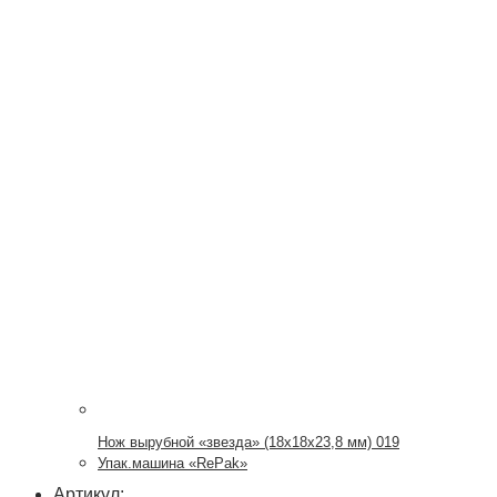
Нож вырубной «звезда» (18х18х23,8 мм) 019
Упак.машина «RePak»
Артикул: