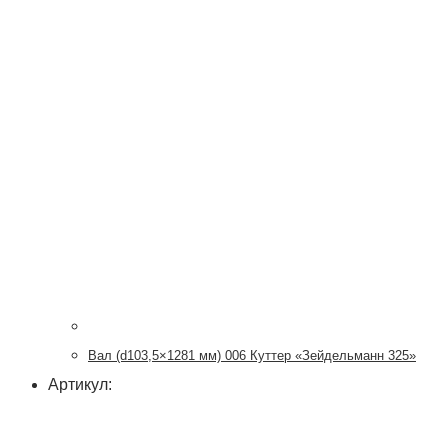
Вал (d103,5×1281 мм) 006 Куттер «Зейдельманн 325»
Артикул: