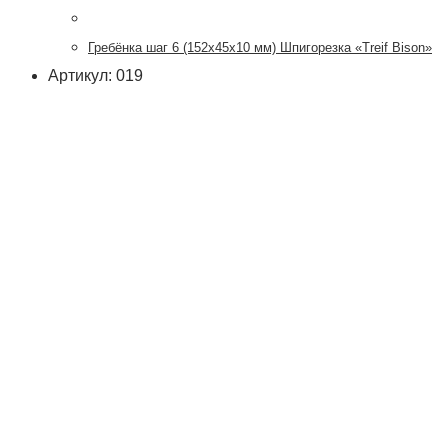
Гребёнка шаг 6 (152х45х10 мм) Шпигорезка «Treif Bison»
Артикул: 019