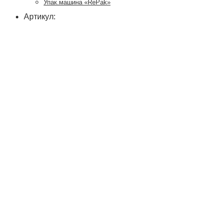
Упак.машина «RePak»
Артикул: