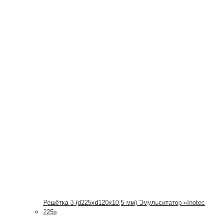
Решётка 3 (d225xd120x10,5 мм) Эмульситатор «Inotec
225»