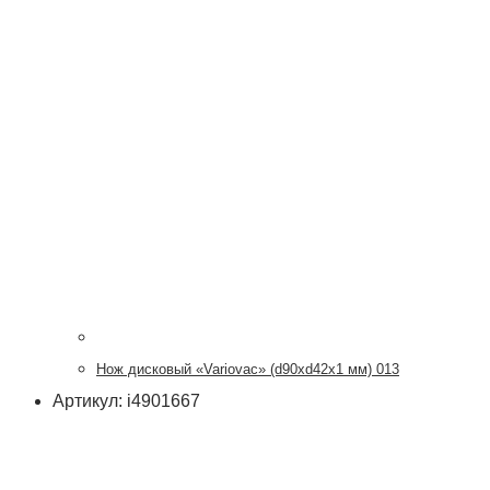
Нож дисковый «Variovac» (d90хd42x1 мм) 013
Артикул: i4901667