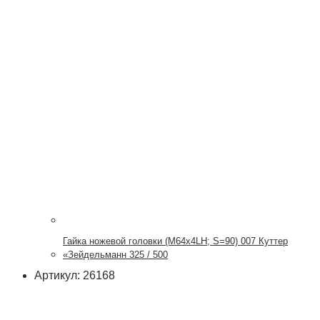
Гайка ножевой головки (М64х4LH; S=90) 007 Куттер
«Зейдельманн 325 / 500
Артикул: 26168