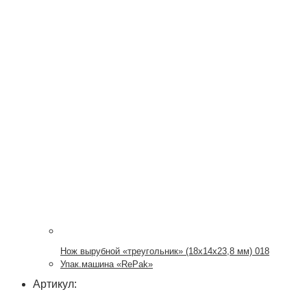
Нож вырубной «треугольник» (18х14х23,8 мм) 018
Упак.машина «RePak»
Артикул: