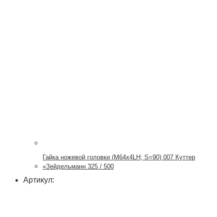
Гайка ножевой головки (М64х4LH; S=90) 007 Куттер
«Зейдельманн 325 / 500
Артикул: