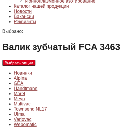
Ионноплазменное азотирование
Каталог нашей продукции
Новости
Вакансии
Реквизиты
Выбрано:
Валик зубчатый FCA 3463
Выбрать опции
Новинки
Alpina
GEA
Handtmann
Marel
Meyn
Multivac
Townsend NL17
Ulma
Variovac
Webomatic