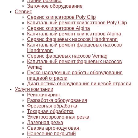
Линии розлива
Заточное оборудование
Сервис
Сервис клипсаторов Poly Clip
Капитальный ремонт клипсаторов Poly Clip
Сервис клипсаторов Alpina
Капитальный ремонт клипсаторов Alpina
Сервис фаршевых насосов Handtmann
Капитальный ремонт фаршевых насосов
Handtmann
Сервис фаршевых насосов Vemag
Капитальный ремонт фаршевых насосов
Vemag
Пуско-наладочные работы оборудования
пищевой отрасли
Диагностика оборудования пищевой отрасли
Услуги компании
Реинжиниринг
Разработка оборудования
Фрезерная обработка
Токарная обработка
Электроэррозионная резка
Лазерная резка
Сварка аргонодуговая
Нанесение покрытий