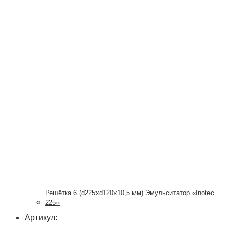
Решётка 6 (d225xd120x10,5 мм) Эмульситатор «Inotec
225»
Артикул: