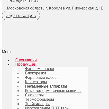
+7(495)513-11-47
Московская область г. Королев ул. Пионерская, д.1Б
Задать вопрос
Меню
О компании
Продукция
Фаршемешалки
Блокорезки
Фаршевые насосы
Клипсаторы
Пельменные аппараты
Котлетоформовочные машины
Слайсеры
Термоформеры
Трейсиллеры
Изготовление ПЭТ тары