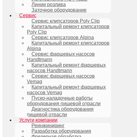
Линии розлива
Заточное оборудование
Сервис
Сервис клипсаторов Poly Clip
Капитальный ремонт клипсаторов
Poly Clip
Сервис клипсаторов Alpina
Капитальный ремонт клипсаторов
Alpina
Сервис фаршевых насосов
Handtmann
Капитальный ремонт фаршевых
насосов Handtmann
Сервис фаршевых насосов
Vemag
Капитальный ремонт фаршевых
насосов Vemag
Пуско-наладочные работы
оборудования пищевой отрасли
Диагностика оборудования
пищевой отрасли
Услуги компании
Реинжиниринг
Разработка оборудования
Фрезерная обработка