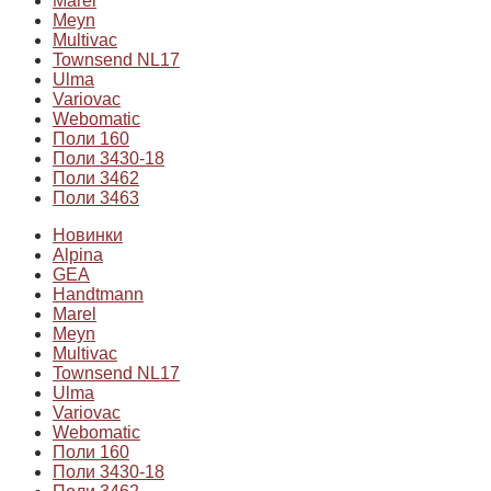
Marel
Meyn
Multivac
Townsend NL17
Ulma
Variovac
Webomatic
Поли 160
Поли 3430-18
Поли 3462
Поли 3463
Новинки
Alpina
GEA
Handtmann
Marel
Meyn
Multivac
Townsend NL17
Ulma
Variovac
Webomatic
Поли 160
Поли 3430-18